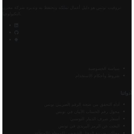
تروفيت تونس هو دليل أعمال تملكه وتحتفظ به وتديره
شركة مخزن
.
التكنولوجيا
سياسة الخصوصية
شروط وأحكام الاستخدام
أدواتنا
أداة التحقق من صحة الرقم الضريبي تونس
محول رقم الحساب الآيبان في تونس
أسعار صرف الدينار التونسي
البحث عن الرمز البريدي في تونس
محاكي ضريبة الدخل الشخصي للموظف/المتقاعد