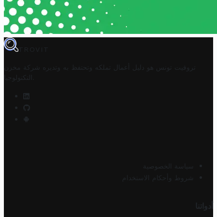
TROVIT
تروفيت تونس هو دليل أعمال تملكه وتحتفظ به وتديره
شركة مخزن
.
التكنولوجيا
سياسة الخصوصية
شروط وأحكام الاستخدام
أدواتنا