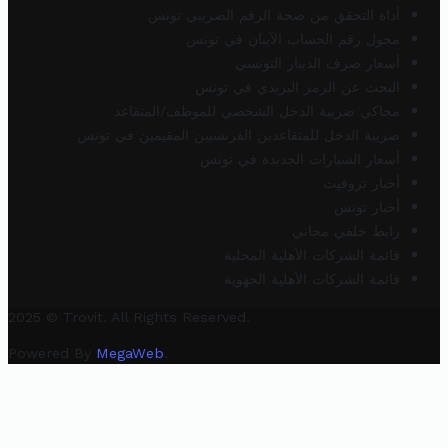
أداة التحقق من صحة الرقم الضريبي تونس
محول رقم الحساب الآيبان في تونس
أسعار صرف الدينار التونسي
البحث عن الرمز البريدي في تونس
محاكي ضريبة الدخل الشخصي للموظف/المتقاعد
ضريبة الدخل للمتقاعدين الفرنسيين المقيمين في تونس
أسعار السيارات الجديدة في تونس
أخبار تروفيت
أخبار تونس
رابط خلفي مجاني
قائمة الشركات الأهلية المحلية
قائمة الشركات الأهلية الجهوية
2025 © Trovit. All Rights Reserved.
Powered By
MegaWeb
.