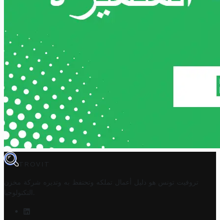
TROVIT
تروفيت تونس هو دليل أعمال تملكه وتحتفظ به وتديره
شركة مخزن
.
التكنولوجيا