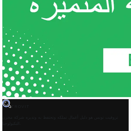
TROVIT
تروفيت تونس هو دليل أعمال تملكه وتحتفظ به وتديره
شركة مخزن
.
التكنولوجيا