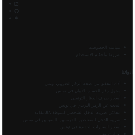
سياسة الخصوصية
شروط وأحكام الاستخدام
أدواتنا
أداة التحقق من صحة الرقم الضريبي تونس
محول رقم الحساب الآيبان في تونس
أسعار صرف الدينار التونسي
البحث عن الرمز البريدي في تونس
محاكي ضريبة الدخل الشخصي للموظف/المتقاعد
ضريبة الدخل للمتقاعدين الفرنسيين المقيمين في تونس
أسعار السيارات الجديدة في تونس
أخبار تروفيت