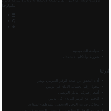
تروفيت تونس هو دليل أعمال تملكه وتحتفظ به وتديره
شركة مخزن
.
التكنولوجيا
سياسة الخصوصية
شروط وأحكام الاستخدام
أدواتنا
أداة التحقق من صحة الرقم الضريبي تونس
محول رقم الحساب الآيبان في تونس
أسعار صرف الدينار التونسي
البحث عن الرمز البريدي في تونس
محاكي ضريبة الدخل الشخصي للموظف/المتقاعد
ضريبة الدخل للمتقاعدين الفرنسيين المقيمين في تونس