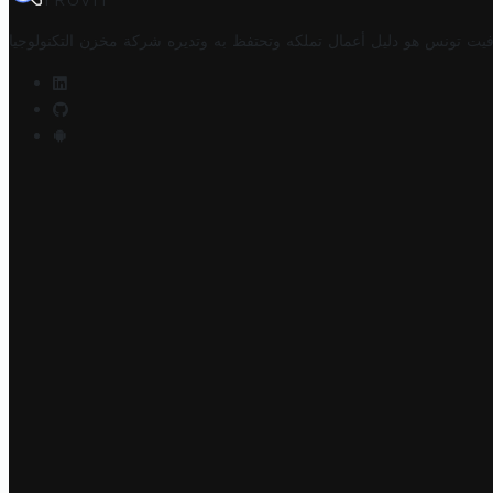
TROVIT
فيت تونس هو دليل أعمال تملكه وتحتفظ به وتديره
شركة مخزن التكنولوجيا