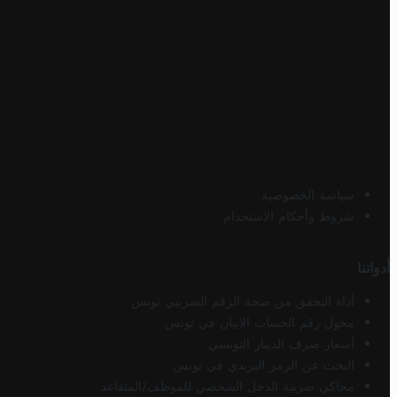
سياسة الخصوصية
شروط وأحكام الاستخدام
أدواتنا
أداة التحقق من صحة الرقم الضريبي تونس
محول رقم الحساب الآيبان في تونس
أسعار صرف الدينار التونسي
البحث عن الرمز البريدي في تونس
محاكي ضريبة الدخل الشخصي للموظف/المتقاعد