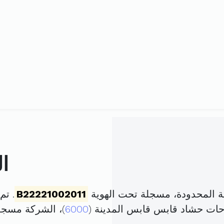
ا
 المحدودة، مسجلة تحت الهوية
B22221002011
. تم تأسي
6000
)، الشركة مسج