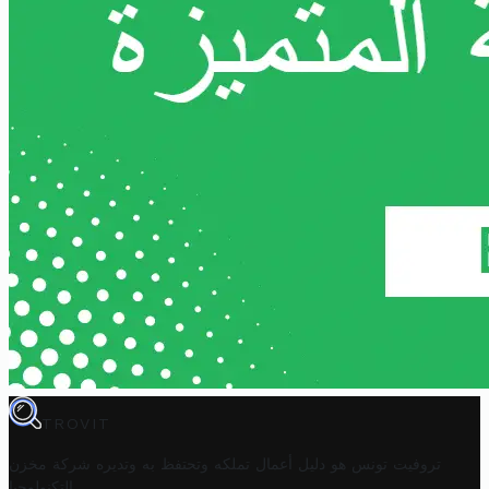
TROVIT
تروفيت تونس هو دليل أعمال تملكه وتحتفظ به وتديره
شركة مخزن
.
التكنولوجيا