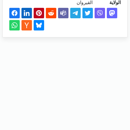
الولاية
القيروان