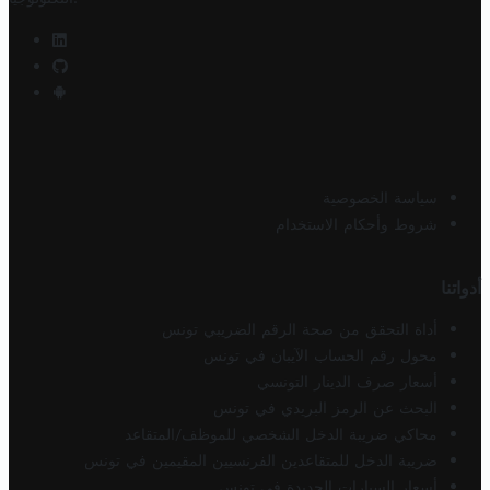
سياسة الخصوصية
شروط وأحكام الاستخدام
أدواتنا
أداة التحقق من صحة الرقم الضريبي تونس
محول رقم الحساب الآيبان في تونس
أسعار صرف الدينار التونسي
البحث عن الرمز البريدي في تونس
محاكي ضريبة الدخل الشخصي للموظف/المتقاعد
ضريبة الدخل للمتقاعدين الفرنسيين المقيمين في تونس
أسعار السيارات الجديدة في تونس