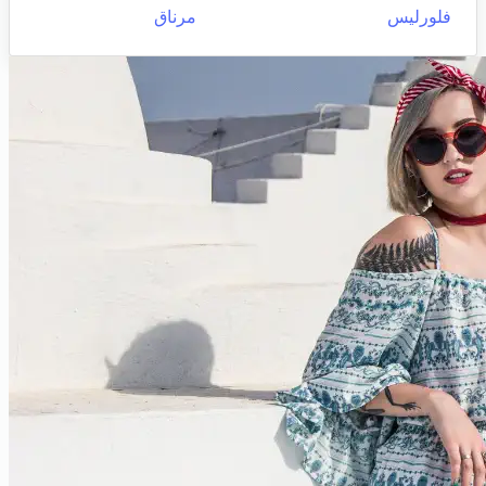
فلورليس
مرناق