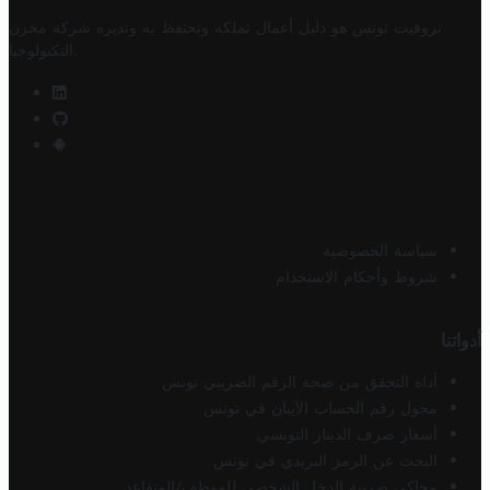
تروفيت تونس هو دليل أعمال تملكه وتحتفظ به وتديره
شركة مخزن
.
التكنولوجيا
سياسة الخصوصية
شروط وأحكام الاستخدام
أدواتنا
أداة التحقق من صحة الرقم الضريبي تونس
محول رقم الحساب الآيبان في تونس
أسعار صرف الدينار التونسي
البحث عن الرمز البريدي في تونس
محاكي ضريبة الدخل الشخصي للموظف/المتقاعد