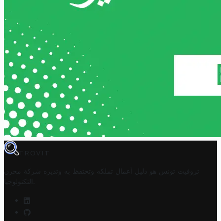
TROVIT
تروفيت تونس هو دليل أعمال تملكه وتحتفظ به وتديره
شركة مخزن
.
التكنولوجيا