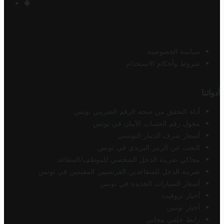
سياسة الخصوصية
شروط وأحكام الاستخدام
أدواتنا
أداة التحقق من صحة الرقم الضريبي تونس
محول رقم الحساب الآيبان في تونس
أسعار صرف الدينار التونسي
البحث عن الرمز البريدي في تونس
محاكي ضريبة الدخل الشخصي للموظف/المتقاعد
ضريبة الدخل للمتقاعدين الفرنسيين المقيمين في تونس
أسعار السيارات الجديدة في تونس
أخبار تروفيت
أخبار تونس
رابط خلفي مجاني