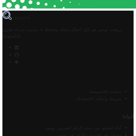
TROVIT
تروفيت تونس هو دليل أعمال تملكه وتحتفظ به وتديره
شركة مخزن
.
التكنولوجيا
سياسة الخصوصية
شروط وأحكام الاستخدام
أدواتنا
أداة التحقق من صحة الرقم الضريبي تونس
محول رقم الحساب الآيبان في تونس