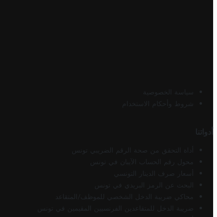
سياسة الخصوصية
شروط وأحكام الاستخدام
أدواتنا
أداة التحقق من صحة الرقم الضريبي تونس
محول رقم الحساب الآيبان في تونس
أسعار صرف الدينار التونسي
البحث عن الرمز البريدي في تونس
محاكي ضريبة الدخل الشخصي للموظف/المتقاعد
ضريبة الدخل للمتقاعدين الفرنسيين المقيمين في تونس