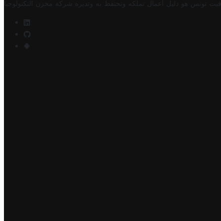
فيت تونس هو دليل أعمال تملكه وتحتفظ به وتديره
شركة مخزن التكنولوجيا