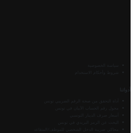
سياسة الخصوصية
شروط وأحكام الاستخدام
أدواتنا
أداة التحقق من صحة الرقم الضريبي تونس
محول رقم الحساب الآيبان في تونس
أسعار صرف الدينار التونسي
البحث عن الرمز البريدي في تونس
محاكي ضريبة الدخل الشخصي للموظف/المتقاعد