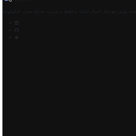
TROVIT
فيت تونس هو دليل أعمال تملكه وتحتفظ به وتديره
شركة مخزن التكنولوجيا