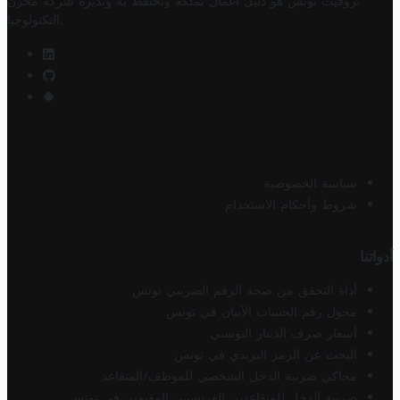
تروفيت تونس هو دليل أعمال تملكه وتحتفظ به وتديره
شركة مخزن
.
التكنولوجيا
سياسة الخصوصية
شروط وأحكام الاستخدام
أدواتنا
أداة التحقق من صحة الرقم الضريبي تونس
محول رقم الحساب الآيبان في تونس
أسعار صرف الدينار التونسي
البحث عن الرمز البريدي في تونس
محاكي ضريبة الدخل الشخصي للموظف/المتقاعد
ضريبة الدخل للمتقاعدين الفرنسيين المقيمين في تونس