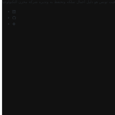
فيت تونس هو دليل أعمال تملكه وتحتفظ به وتديره
شركة مخزن التكنولوجيا