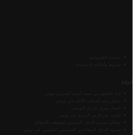
سياسة الخصوصية
شروط وأحكام الاستخدام
أدواتنا
أداة التحقق من صحة الرقم الضريبي تونس
محول رقم الحساب الآيبان في تونس
أسعار صرف الدينار التونسي
البحث عن الرمز البريدي في تونس
محاكي ضريبة الدخل الشخصي للموظف/المتقاعد
ضريبة الدخل للمتقاعدين الفرنسيين المقيمين في تونس