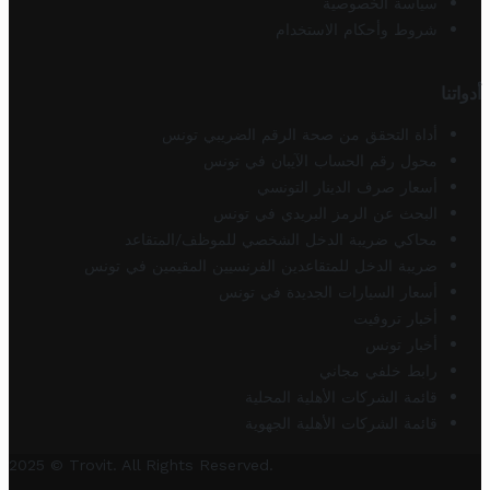
سياسة الخصوصية
شروط وأحكام الاستخدام
أدواتنا
أداة التحقق من صحة الرقم الضريبي تونس
محول رقم الحساب الآيبان في تونس
أسعار صرف الدينار التونسي
البحث عن الرمز البريدي في تونس
محاكي ضريبة الدخل الشخصي للموظف/المتقاعد
ضريبة الدخل للمتقاعدين الفرنسيين المقيمين في تونس
أسعار السيارات الجديدة في تونس
أخبار تروفيت
أخبار تونس
رابط خلفي مجاني
قائمة الشركات الأهلية المحلية
قائمة الشركات الأهلية الجهوية
2025 © Trovit. All Rights Reserved.