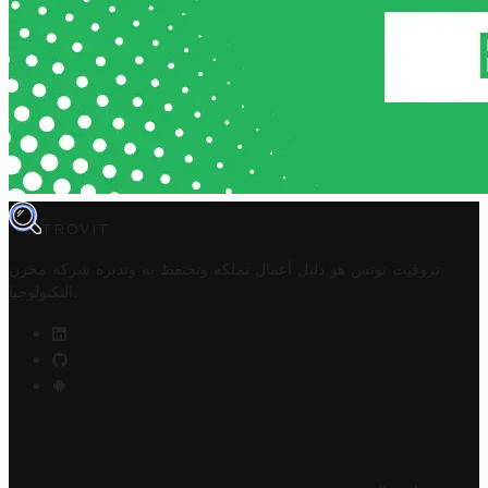
TROVIT
تروفيت تونس هو دليل أعمال تملكه وتحتفظ به وتديره
شركة مخزن
.
التكنولوجيا