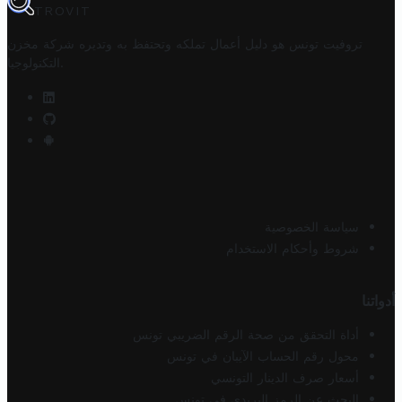
TROVIT
تروفيت تونس هو دليل أعمال تملكه وتحتفظ به وتديره
شركة مخزن
.
التكنولوجيا
سياسة الخصوصية
شروط وأحكام الاستخدام
أدواتنا
أداة التحقق من صحة الرقم الضريبي تونس
محول رقم الحساب الآيبان في تونس
أسعار صرف الدينار التونسي
البحث عن الرمز البريدي في تونس