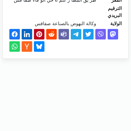
المقر
طر يق المطا ر كلم 6 حي الو فاء صفا قس
الترقيم
البريدي
الولاية
وكالة النهوض بالصناعة صفاقس