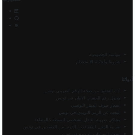
سياسة الخصوصية
شروط وأحكام الاستخدام
أدواتنا
أداة التحقق من صحة الرقم الضريبي تونس
محول رقم الحساب الآيبان في تونس
أسعار صرف الدينار التونسي
البحث عن الرمز البريدي في تونس
محاكي ضريبة الدخل الشخصي للموظف/المتقاعد
ضريبة الدخل للمتقاعدين الفرنسيين المقيمين في تونس
أسعار السيارات الجديدة في تونس