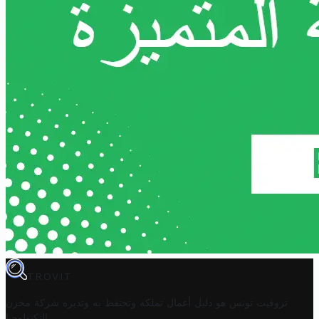
TROVIT
تروفيت تونس هو دليل أعمال تملكه وتحتفظ به وتديره
شركة مخزن
.
التكنولوجيا