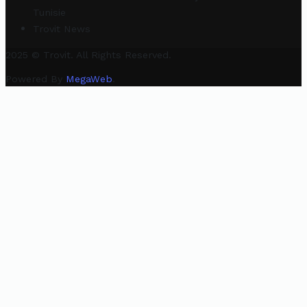
Tunisie
Trovit News
2025 © Trovit. All Rights Reserved.
Powered By
MegaWeb
.