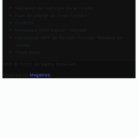
Validateur de matricule fiscal Tunisie
Taux de change de Dinar Tunisien
TuniRIBs
Simulateur IRPP Salarié / Retraité
Calculateur IRPP de Retraité Français Résident en
Tunisie
Trovit News
2025 © Trovit. All Rights Reserved.
Powered By
MegaWeb
.