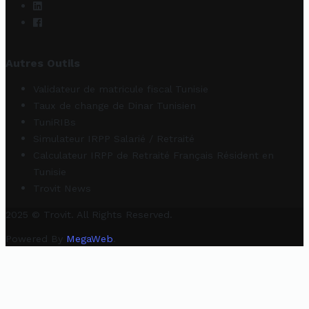
Autres Outils
Validateur de matricule fiscal Tunisie
Taux de change de Dinar Tunisien
TuniRIBs
Simulateur IRPP Salarié / Retraité
Calculateur IRPP de Retraité Français Résident en
Tunisie
Trovit News
2025 © Trovit. All Rights Reserved.
Powered By
MegaWeb
.