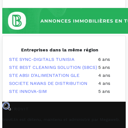
Entreprises dans la même région
STE SYNC-DIGITALS TUNISIA
6 ans
STE BEST CLEANING SOLUTION (SBCS)
5 ans
STE ABSI D'ALIMENTATION GLE
4 ans
SOCIETE NAWAS DE DISTRIBUTION
4 ans
STE INNOVA-SIM
5 ans
TROVIT
trovit.tn est détenu, maintenu et administré par
Megaweb
.