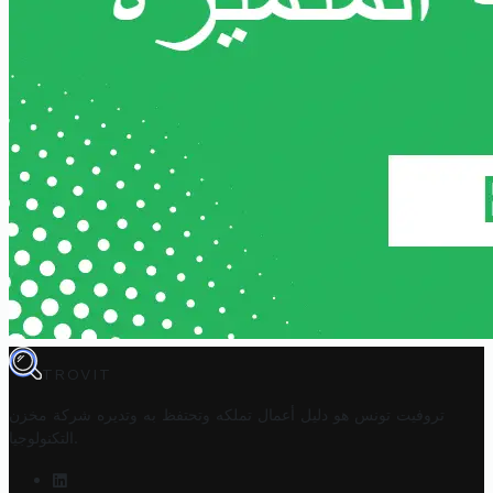
TROVIT
تروفيت تونس هو دليل أعمال تملكه وتحتفظ به وتديره
شركة مخزن
.
التكنولوجيا