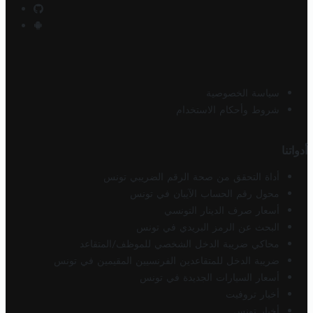
سياسة الخصوصية
شروط وأحكام الاستخدام
أدواتنا
أداة التحقق من صحة الرقم الضريبي تونس
محول رقم الحساب الآيبان في تونس
أسعار صرف الدينار التونسي
البحث عن الرمز البريدي في تونس
محاكي ضريبة الدخل الشخصي للموظف/المتقاعد
ضريبة الدخل للمتقاعدين الفرنسيين المقيمين في تونس
أسعار السيارات الجديدة في تونس
أخبار تروفيت
أخبار تونس