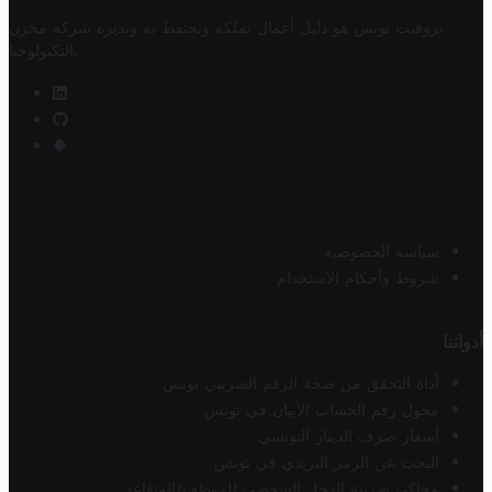
تروفيت تونس هو دليل أعمال تملكه وتحتفظ به وتديره
شركة مخزن
.
التكنولوجيا
سياسة الخصوصية
شروط وأحكام الاستخدام
أدواتنا
أداة التحقق من صحة الرقم الضريبي تونس
محول رقم الحساب الآيبان في تونس
أسعار صرف الدينار التونسي
البحث عن الرمز البريدي في تونس
محاكي ضريبة الدخل الشخصي للموظف/المتقاعد