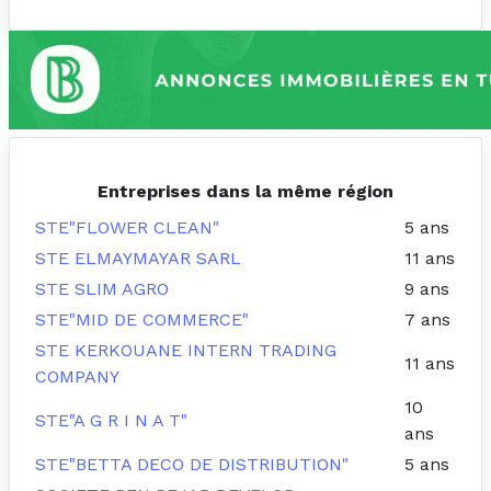
Entreprises dans la même région
STE"FLOWER CLEAN"
5 ans
STE ELMAYMAYAR SARL
11 ans
STE SLIM AGRO
9 ans
STE"MID DE COMMERCE"
7 ans
STE KERKOUANE INTERN TRADING
11 ans
COMPANY
10
STE"A G R I N A T"
ans
STE"BETTA DECO DE DISTRIBUTION"
5 ans