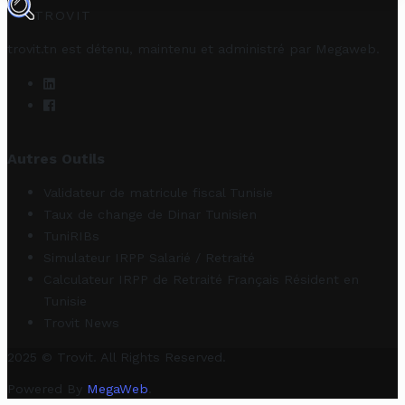
TROVIT
trovit.tn est détenu, maintenu et administré par
Megaweb
.
Autres Outils
Validateur de matricule fiscal Tunisie
Taux de change de Dinar Tunisien
TuniRIBs
Simulateur IRPP Salarié / Retraité
Calculateur IRPP de Retraité Français Résident en
Tunisie
Trovit News
2025 © Trovit. All Rights Reserved.
Powered By
MegaWeb
.