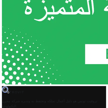
TROVIT
تروفيت تونس هو دليل أعمال تملكه وتحتفظ به وتديره
شركة مخزن
.
التكنولوجيا