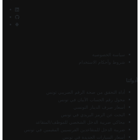
سياسة الخصوصية
شروط وأحكام الاستخدام
أدواتنا
أداة التحقق من صحة الرقم الضريبي تونس
محول رقم الحساب الآيبان في تونس
أسعار صرف الدينار التونسي
البحث عن الرمز البريدي في تونس
محاكي ضريبة الدخل الشخصي للموظف/المتقاعد
ضريبة الدخل للمتقاعدين الفرنسيين المقيمين في تونس
أسعار السيارات الجديدة في تونس