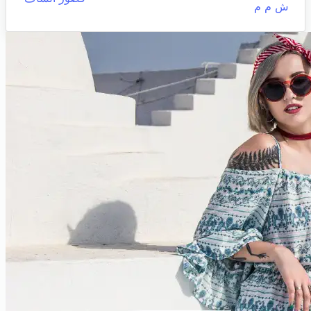
ش م م