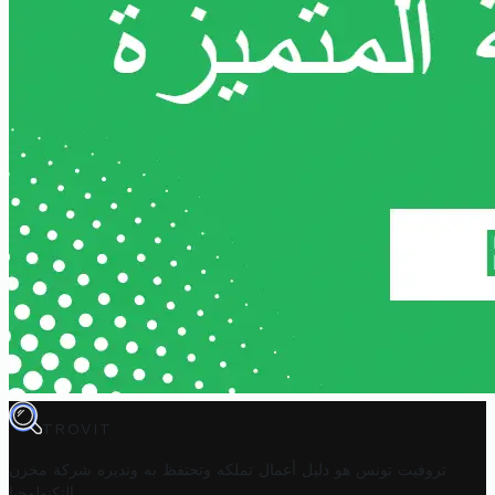
TROVIT
تروفيت تونس هو دليل أعمال تملكه وتحتفظ به وتديره
شركة مخزن
.
التكنولوجيا