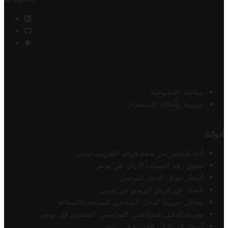
سياسة الخصوصية
شروط وأحكام الاستخدام
أدواتنا
أداة التحقق من صحة الرقم الضريبي تونس
محول رقم الحساب الآيبان في تونس
أسعار صرف الدينار التونسي
البحث عن الرمز البريدي في تونس
محاكي ضريبة الدخل الشخصي للموظف/المتقاعد
ضريبة الدخل للمتقاعدين الفرنسيين المقيمين في تونس
أسعار السيارات الجديدة في تونس