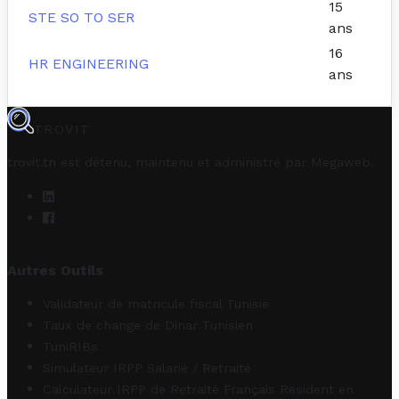
15
STE SO TO SER
ans
16
HR ENGINEERING
ans
TROVIT
trovit.tn est détenu, maintenu et administré par
Megaweb
.
Autres Outils
Validateur de matricule fiscal Tunisie
Taux de change de Dinar Tunisien
TuniRIBs
Simulateur IRPP Salarié / Retraité
Calculateur IRPP de Retraité Français Résident en