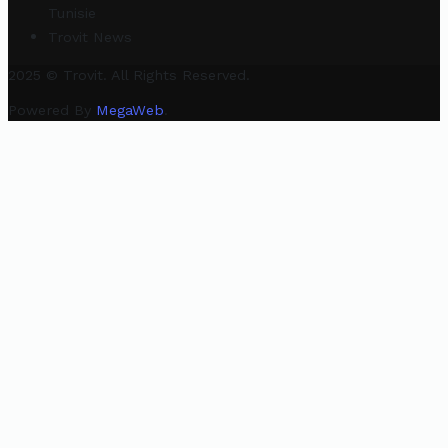
Tunisie
Trovit News
2025 © Trovit. All Rights Reserved.
Powered By
MegaWeb
.