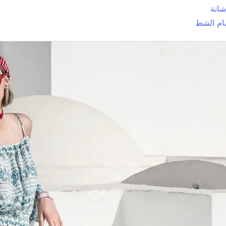
انة
ام الشط