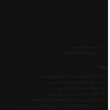
سياسة الخصوصية
شروط وأحكام الاستخدام
أدواتنا
أداة التحقق من صحة الرقم الضريبي تونس
محول رقم الحساب الآيبان في تونس
أسعار صرف الدينار التونسي
البحث عن الرمز البريدي في تونس
محاكي ضريبة الدخل الشخصي للموظف/المتقاعد
ضريبة الدخل للمتقاعدين الفرنسيين المقيمين في تونس