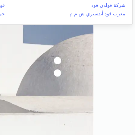
شركة قولدن فود
فوش
مغرب فود أندستري ش م م
حم