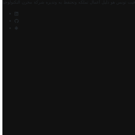
فيت تونس هو دليل أعمال تملكه وتحتفظ به وتديره
شركة مخزن التكنولوجيا