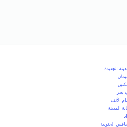
دينة الجديدة
يمان
كنين
 بحر
م الأنف
انة المدينة
د
قس الجنوبية