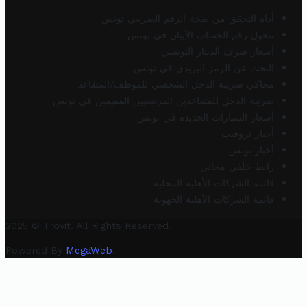
أداة التحقق من صحة الرقم الضريبي تونس
محول رقم الحساب الآيبان في تونس
أسعار صرف الدينار التونسي
البحث عن الرمز البريدي في تونس
محاكي ضريبة الدخل الشخصي للموظف/المتقاعد
ضريبة الدخل للمتقاعدين الفرنسيين المقيمين في تونس
أسعار السيارات الجديدة في تونس
أخبار تروفيت
أخبار تونس
رابط خلفي مجاني
قائمة الشركات الأهلية المحلية
قائمة الشركات الأهلية الجهوية
2025 © Trovit. All Rights Reserved.
Powered By
MegaWeb
.