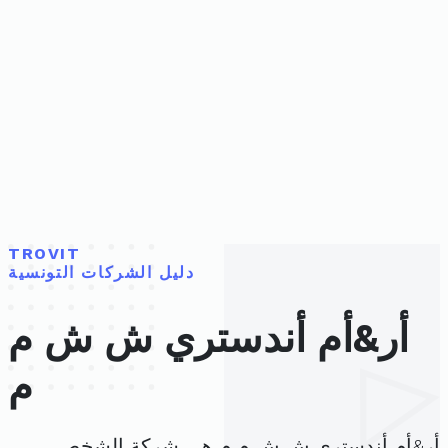
TROVIT
دليل الشركات التونسية
أر&أم أندستري ش ش م
م
أر&أم أندستري ش ش م م هي شركة الشخص