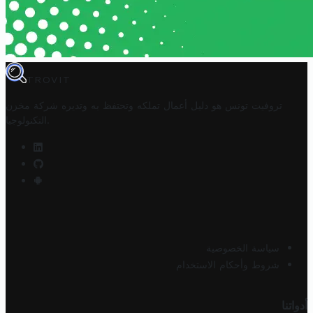
TROVIT
تروفيت تونس هو دليل أعمال تملكه وتحتفظ به وتديره
شركة مخزن
.
التكنولوجيا
سياسة الخصوصية
شروط وأحكام الاستخدام
أدواتنا