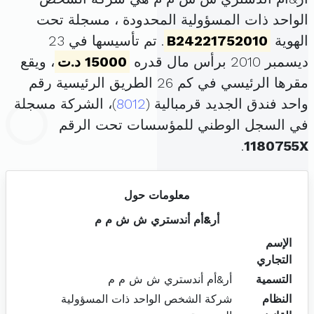
الواحد ذات المسؤولية المحدودة ، مسجلة تحت
الهوية
B24221752010
. تم تأسيسها في 23
ديسمبر 2010 برأس مال قدره
15000 د.ت
، ويقع
مقرها الرئيسي في كم 26 الطريق الرئيسية رقم
واحد فندق الجديد قرمبالية (
8012
)، الشركة مسجلة
في السجل الوطني للمؤسسات تحت الرقم
.
1180755X
معلومات حول
أر&أم أندستري ش ش م م
الإسم
التجاري
التسمية
أر&أم أندستري ش ش م م
النظام
شركة الشخص الواحد ذات المسؤولية