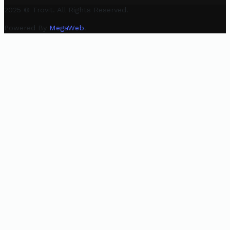
2025 © Trovit. All Rights Reserved.
Powered By
MegaWeb
.