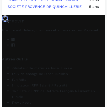
SOCIETE PROVENCE DE QUINCAILLERIE
5 ans
TROVIT
trovit.tn est détenu, maintenu et administré par
Megaweb
.
Autres Outils
Validateur de matricule fiscal Tunisie
Taux de change de Dinar Tunisien
TuniRIBs
Simulateur IRPP Salarié / Retraité
Calculateur IRPP de Retraité Français Résident en
Tunisie
Trovit News