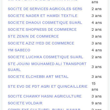
ans
SOCITE DE SERVICES AGRICOLES SERS
2 ans
SOCIETE NADER ET HAMDI TEXTILE
3 ans
SOCIETE DHAOUI COSMETIQUE SUARL
4 ans
SOCIETE SHOPNESS DE COMMERCE
2 ans
STE ZENIN DE COMMERCE
3 ans
SOCIETE AZIZ IYED DE COMMERCE
3 ans
YM SABECO
4 ans
SOCIETE LUCHKA COSMETIQUE SUARL
2 ans
STE JOUINI MOUHAMED ALI TRANSPORT
3 ans
SUARL
SOCIETE ELCHEBBI ART METAL
3 ans
15
STE EVO DE PDT AGRI ET QUINCAILLERIE
ans
SOCITE CHAWKY HASNI AGRICULTURE
3 ans
SOCIETE VOLDAIR
9 ans
COMPLEXE CULTUREL RURAL NAWAR
2 ans