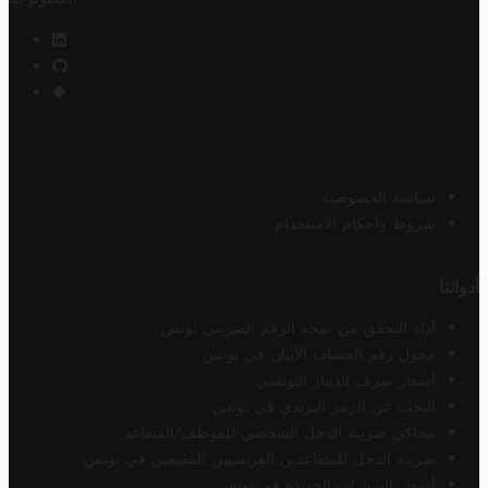
سياسة الخصوصية
شروط وأحكام الاستخدام
أدواتنا
أداة التحقق من صحة الرقم الضريبي تونس
محول رقم الحساب الآيبان في تونس
أسعار صرف الدينار التونسي
البحث عن الرمز البريدي في تونس
محاكي ضريبة الدخل الشخصي للموظف/المتقاعد
ضريبة الدخل للمتقاعدين الفرنسيين المقيمين في تونس
أسعار السيارات الجديدة في تونس