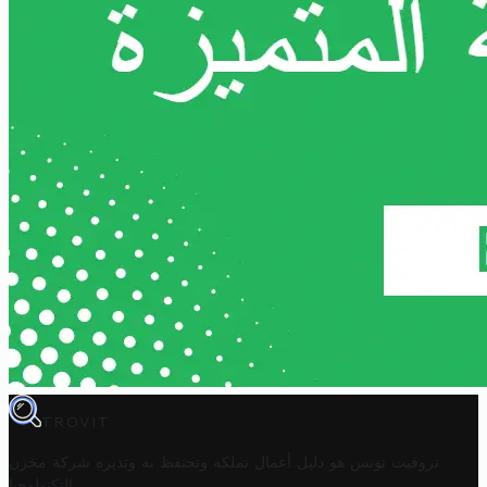
TROVIT
تروفيت تونس هو دليل أعمال تملكه وتحتفظ به وتديره
شركة مخزن
.
التكنولوجيا