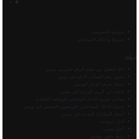
سياسة الخصوصية
شروط وأحكام الاستخدام
أدواتنا
أداة التحقق من صحة الرقم الضريبي تونس
محول رقم الحساب الآيبان في تونس
أسعار صرف الدينار التونسي
البحث عن الرمز البريدي في تونس
محاكي ضريبة الدخل الشخصي للموظف/المتقاعد
ضريبة الدخل للمتقاعدين الفرنسيين المقيمين في تونس
أسعار السيارات الجديدة في تونس
أخبار تروفيت
أخبار تونس
رابط خلفي مجاني