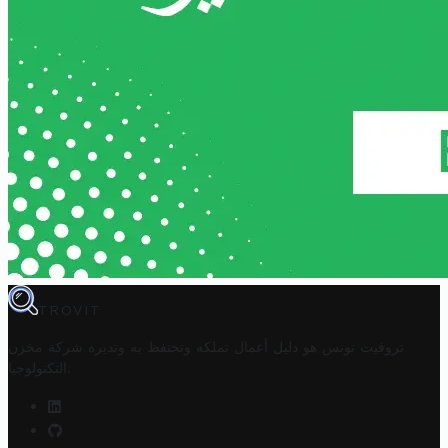
TROVIT
تروفيت تونس هو دليل أعمال تملكه وتحتفظ به وتديره
شركة مخزن
.
التكنولوجيا