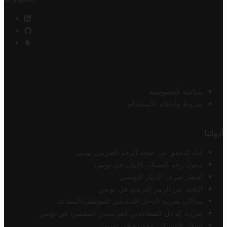
سياسة الخصوصية
شروط وأحكام الاستخدام
أدواتنا
أداة التحقق من صحة الرقم الضريبي تونس
محول رقم الحساب الآيبان في تونس
أسعار صرف الدينار التونسي
البحث عن الرمز البريدي في تونس
محاكي ضريبة الدخل الشخصي للموظف/المتقاعد
ضريبة الدخل للمتقاعدين الفرنسيين المقيمين في تونس
أسعار السيارات الجديدة في تونس