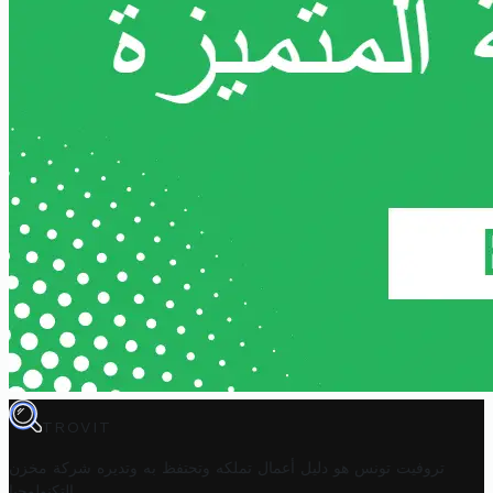
TROVIT
تروفيت تونس هو دليل أعمال تملكه وتحتفظ به وتديره
شركة مخزن
.
التكنولوجيا