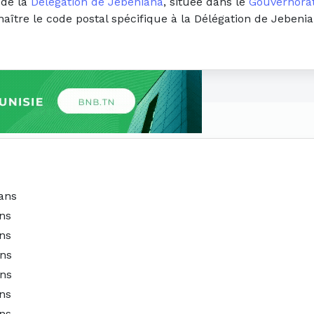
 de la
Délégation de Jebeniana
, située dans le
Gouvernorat
naître le code postal spécifique à la Délégation de Jebeni
ans
ns
ns
ans
ans
ns
ns