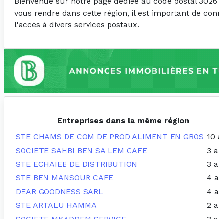
Bienvenue sur notre page dédiée au code postal 3026
vous rendre dans cette région, il est important de con
l'accès à divers services postaux.
Entreprises dans la même région
STE CHAMS DE COM DE PROD ALIMENT EN GROS
10 
SOCIETE SAHBI BEN SA LEM CAFE
3 a
STE ECHAIEB DE DISTRIBUTION
3 a
STE BEN MANSOUR CAFE
4 
DEAR GOODNESS SARL
4 
STE ARTALU HAMMA
2 a
SOCIETE MKADDEM SERVICE
3 a