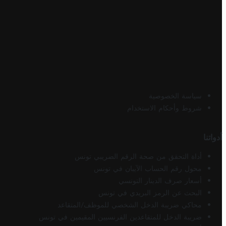
سياسة الخصوصية
شروط وأحكام الاستخدام
أدواتنا
أداة التحقق من صحة الرقم الضريبي تونس
محول رقم الحساب الآيبان في تونس
أسعار صرف الدينار التونسي
البحث عن الرمز البريدي في تونس
محاكي ضريبة الدخل الشخصي للموظف/المتقاعد
ضريبة الدخل للمتقاعدين الفرنسيين المقيمين في تونس