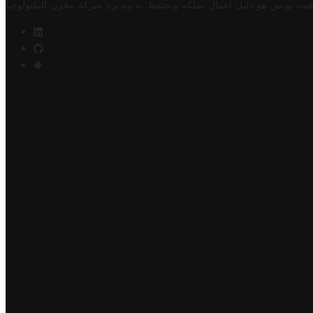
فيت تونس هو دليل أعمال تملكه وتحتفظ به وتديره
شركة مخزن التكنولوجيا