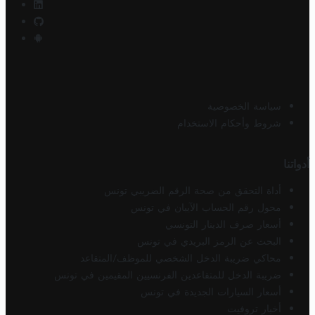
سياسة الخصوصية
شروط وأحكام الاستخدام
أدواتنا
أداة التحقق من صحة الرقم الضريبي تونس
محول رقم الحساب الآيبان في تونس
أسعار صرف الدينار التونسي
البحث عن الرمز البريدي في تونس
محاكي ضريبة الدخل الشخصي للموظف/المتقاعد
ضريبة الدخل للمتقاعدين الفرنسيين المقيمين في تونس
أسعار السيارات الجديدة في تونس
أخبار تروفيت