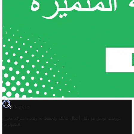
TROVIT
تروفيت تونس هو دليل أعمال تملكه وتحتفظ به وتديره
شركة مخزن
.
التكنولوجيا