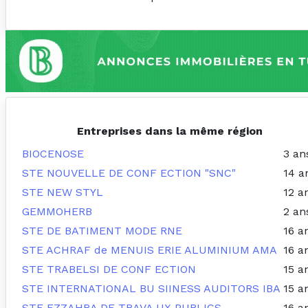
Entreprises dans la même région
BIOCENOSE
3 an
STE NOUVELLE DE CONF ECTION "SNC"
14 a
STE NEW STYL
12 a
GEMMOHERB
2 an
STE DE BATIMENT MODE RNE
16 a
STE ACHRAF de MENUIS ERIE ALUMINIUM AMA
16 a
STE TRABELSI DE CONF ECTION
15 a
STE INTERNATIONAL BU SIINESS AUDITORS IBA
15 a
STE EZZAHRA DE TRAVA UX PUBLICS
16 a