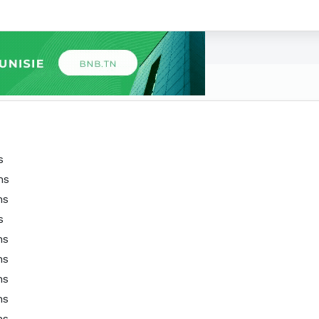
s
ns
ns
s
ns
ns
ns
ns
ns