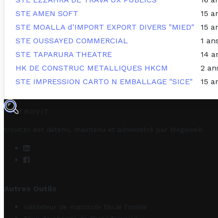
STE AMEN SOFT
15 a
STE MOALLA d'IMPORT EXPORT DIVERS "MIED"
15 a
STE OUSSAYED COMMERCIAL
1 an
STE TAPARURA THEATRE
14 a
HK DE CONSTRUC METALLIQUES HKCM
2 an
STE IMPRESSION CARTO N EMBALLAGE "SICE"
15 a
TROVIT
trovit.tn est détenu, maintenu et administré par
Megaweb
.
Autres Outils
Validateur de matricule fiscal Tunisie