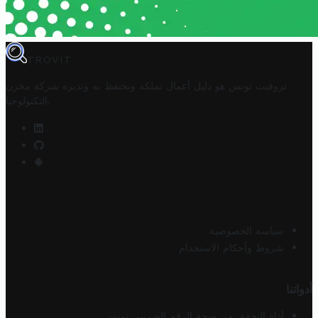
TROVIT
تروفيت تونس هو دليل أعمال تملكه وتحتفظ به وتديره
شركة مخزن
.
التكنولوجيا
سياسة الخصوصية
شروط وأحكام الاستخدام
أدواتنا
أداة التحقق من صحة الرقم الضريبي تونس