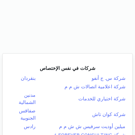
شركات في نفس الإختصاص
شركة س. ج أنفو
بنقردان
شركة اعلامية اتصالات ش م م
مدنين
شركة اختياري للخدمات
الشمالية
صفاقس
شركة كوان تاش
الجنوبية
ميلين أوديت سرفيس ش ش م م
رادس
شركة FOREVER CONSULTING غير