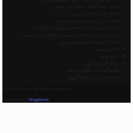
محول رقم الحساب الآيبان في تونس
أسعار صرف الدينار التونسي
البحث عن الرمز البريدي في تونس
محاكي ضريبة الدخل الشخصي للموظف/المتقاعد
ضريبة الدخل للمتقاعدين الفرنسيين المقيمين في تونس
أسعار السيارات الجديدة في تونس
أخبار تروفيت
أخبار تونس
رابط خلفي مجاني
قائمة الشركات الأهلية المحلية
قائمة الشركات الأهلية الجهوية
2025 © Trovit. All Rights Reserved.
Powered By
MegaWeb
.