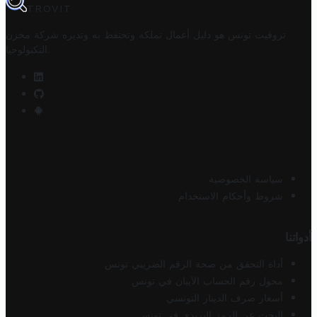
TROVIT
تروفيت تونس هو دليل أعمال تملكه وتحتفظ به وتديره
شركة مخزن
.
التكنولوجيا
سياسة الخصوصية
شروط وأحكام الاستخدام
أدواتنا
أداة التحقق من صحة الرقم الضريبي تونس
محول رقم الحساب الآيبان في تونس
أسعار صرف الدينار التونسي
البحث عن الرمز البريدي في تونس