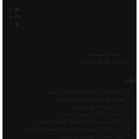
سياسة الخصوصية
شروط وأحكام الاستخدام
أدواتنا
أداة التحقق من صحة الرقم الضريبي تونس
محول رقم الحساب الآيبان في تونس
أسعار صرف الدينار التونسي
البحث عن الرمز البريدي في تونس
محاكي ضريبة الدخل الشخصي للموظف/المتقاعد
ضريبة الدخل للمتقاعدين الفرنسيين المقيمين في تونس
أسعار السيارات الجديدة في تونس