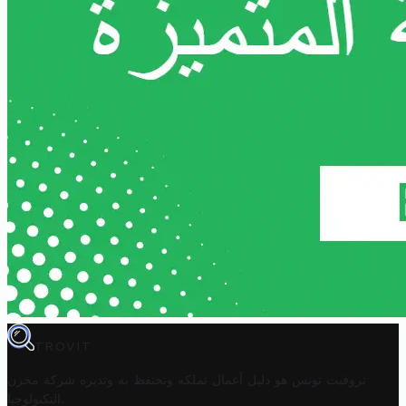
TROVIT
تروفيت تونس هو دليل أعمال تملكه وتحتفظ به وتديره
شركة مخزن
.
التكنولوجيا