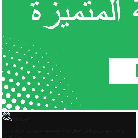
TROVIT
تروفيت تونس هو دليل أعمال تملكه وتحتفظ به وتديره
شركة مخزن
.
التكنولوجيا