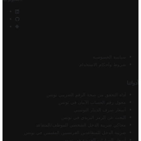
سياسة الخصوصية
شروط وأحكام الاستخدام
أدواتنا
أداة التحقق من صحة الرقم الضريبي تونس
محول رقم الحساب الآيبان في تونس
أسعار صرف الدينار التونسي
البحث عن الرمز البريدي في تونس
محاكي ضريبة الدخل الشخصي للموظف/المتقاعد
ضريبة الدخل للمتقاعدين الفرنسيين المقيمين في تونس
أسعار السيارات الجديدة في تونس