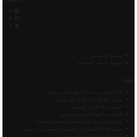
سياسة الخصوصية
شروط وأحكام الاستخدام
أدواتنا
أداة التحقق من صحة الرقم الضريبي تونس
محول رقم الحساب الآيبان في تونس
أسعار صرف الدينار التونسي
البحث عن الرمز البريدي في تونس
محاكي ضريبة الدخل الشخصي للموظف/المتقاعد
ضريبة الدخل للمتقاعدين الفرنسيين المقيمين في تونس
أسعار السيارات الجديدة في تونس