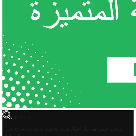
TROVIT
تروفيت تونس هو دليل أعمال تملكه وتحتفظ به وتديره
شركة مخزن
.
التكنولوجيا