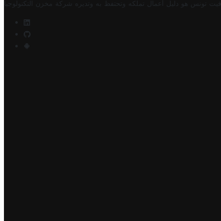
فيت تونس هو دليل أعمال تملكه وتحتفظ به وتديره
شركة مخزن التكنولوجيا