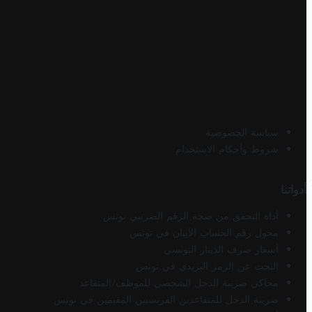
سياسة الخصوصية
شروط وأحكام الاستخدام
أدواتنا
أداة التحقق من صحة الرقم الضريبي تونس
محول رقم الحساب الآيبان في تونس
أسعار صرف الدينار التونسي
البحث عن الرمز البريدي في تونس
محاكي ضريبة الدخل الشخصي للموظف/المتقاعد
ضريبة الدخل للمتقاعدين الفرنسيين المقيمين في تونس