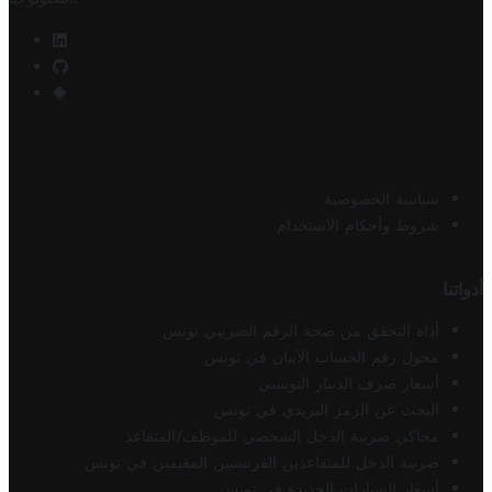
سياسة الخصوصية
شروط وأحكام الاستخدام
أدواتنا
أداة التحقق من صحة الرقم الضريبي تونس
محول رقم الحساب الآيبان في تونس
أسعار صرف الدينار التونسي
البحث عن الرمز البريدي في تونس
محاكي ضريبة الدخل الشخصي للموظف/المتقاعد
ضريبة الدخل للمتقاعدين الفرنسيين المقيمين في تونس
أسعار السيارات الجديدة في تونس