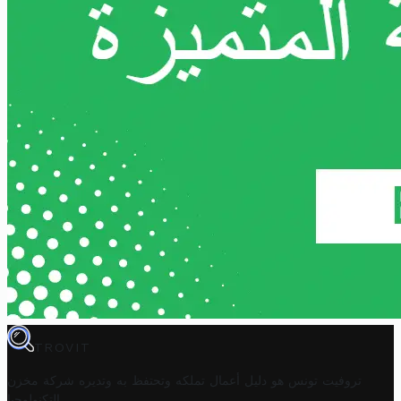
TROVIT
تروفيت تونس هو دليل أعمال تملكه وتحتفظ به وتديره
شركة مخزن
.
التكنولوجيا