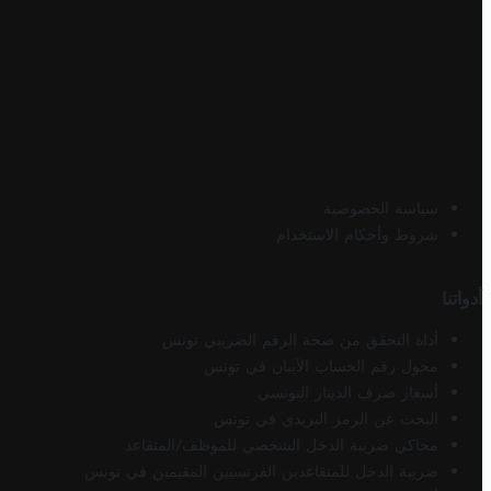
سياسة الخصوصية
شروط وأحكام الاستخدام
أدواتنا
أداة التحقق من صحة الرقم الضريبي تونس
محول رقم الحساب الآيبان في تونس
أسعار صرف الدينار التونسي
البحث عن الرمز البريدي في تونس
محاكي ضريبة الدخل الشخصي للموظف/المتقاعد
ضريبة الدخل للمتقاعدين الفرنسيين المقيمين في تونس