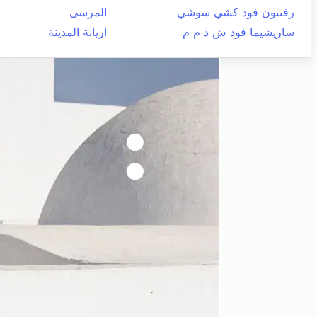
رفنتون فود كشي سوشي
المرسى
ساريشيما فود ش ذ م م
اريانة المدينة