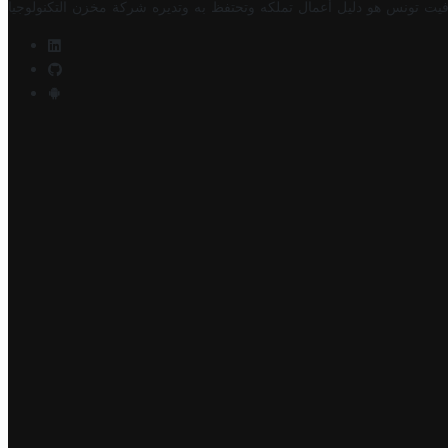
فيت تونس هو دليل أعمال تملكه وتحتفظ به وتديره
شركة مخزن التكنولوجيا