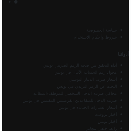
سياسة الخصوصية
شروط وأحكام الاستخدام
أدواتنا
أداة التحقق من صحة الرقم الضريبي تونس
محول رقم الحساب الآيبان في تونس
أسعار صرف الدينار التونسي
البحث عن الرمز البريدي في تونس
محاكي ضريبة الدخل الشخصي للموظف/المتقاعد
ضريبة الدخل للمتقاعدين الفرنسيين المقيمين في تونس
أسعار السيارات الجديدة في تونس
أخبار تروفيت
أخبار تونس
رابط خلفي مجاني