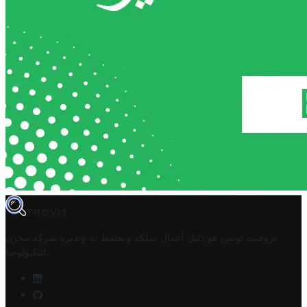
TROVIT
تروفيت تونس هو دليل أعمال تملكه وتحتفظ به وتديره
شركة مخزن
.
التكنولوجيا