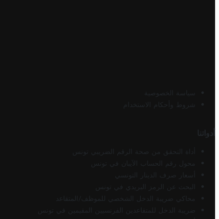
سياسة الخصوصية
شروط وأحكام الاستخدام
أدواتنا
أداة التحقق من صحة الرقم الضريبي تونس
محول رقم الحساب الآيبان في تونس
أسعار صرف الدينار التونسي
البحث عن الرمز البريدي في تونس
محاكي ضريبة الدخل الشخصي للموظف/المتقاعد
ضريبة الدخل للمتقاعدين الفرنسيين المقيمين في تونس