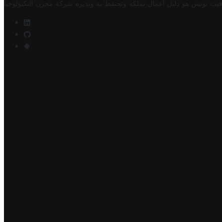
فيت تونس هو دليل أعمال تملكه وتحتفظ به وتديره
شركة مخزن التكنولوجيا