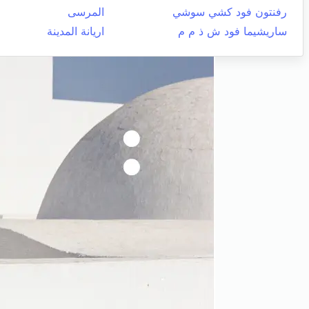
رفنتون فود كشي سوشي
المرسى
ساريشيما فود ش ذ م م
اريانة المدينة