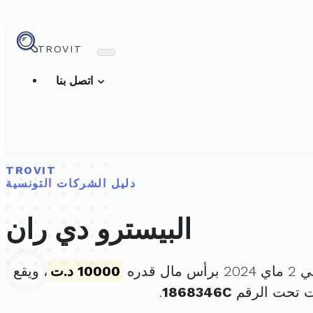
TROVIT
اتصل بنا
TROVIT
دليل الشركات التونسية
البيسترو دي ران
ل قدره
10000 د.ت
، ويقع
ت تحت الرقم
1868346C
.