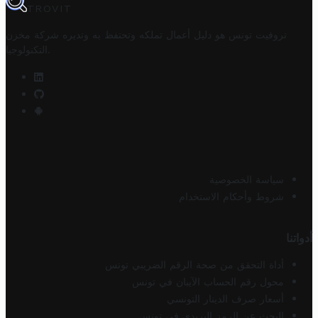
TROVIT
تروفيت تونس هو دليل أعمال تملكه وتحتفظ به وتديره
شركة مخزن
.
التكنولوجيا
سياسة الخصوصية
شروط وأحكام الاستخدام
أدواتنا
أداة التحقق من صحة الرقم الضريبي تونس
محول رقم الحساب الآيبان في تونس
أسعار صرف الدينار التونسي
البحث عن الرمز البريدي في تونس