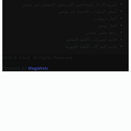
ضريبة الدخل للمتقاعدين الفرنسيين المقيمين في تونس
أسعار السيارات الجديدة في تونس
أخبار تروفيت
أخبار تونس
رابط خلفي مجاني
قائمة الشركات الأهلية المحلية
قائمة الشركات الأهلية الجهوية
2025 © Trovit. All Rights Reserved.
Powered By
MegaWeb
.