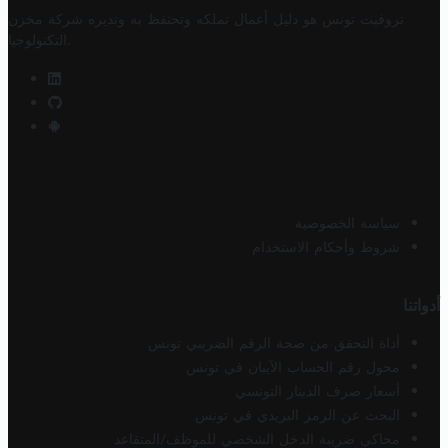
تروفيت تونس هو دليل أعمال تملكه وتحتفظ به وتديره
شركة مخزن
.
التكنولوجيا
سياسة الخصوصية
شروط وأحكام الاستخدام
أدواتنا
أداة التحقق من صحة الرقم الضريبي تونس
محول رقم الحساب الآيبان في تونس
أسعار صرف الدينار التونسي
البحث عن الرمز البريدي في تونس
محاكي ضريبة الدخل الشخصي للموظف/المتقاعد