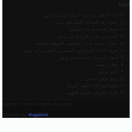
أدواتنا
أداة التحقق من صحة الرقم الضريبي تونس
محول رقم الحساب الآيبان في تونس
أسعار صرف الدينار التونسي
البحث عن الرمز البريدي في تونس
محاكي ضريبة الدخل الشخصي للموظف/المتقاعد
ضريبة الدخل للمتقاعدين الفرنسيين المقيمين في تونس
أسعار السيارات الجديدة في تونس
أخبار تروفيت
أخبار تونس
رابط خلفي مجاني
قائمة الشركات الأهلية المحلية
قائمة الشركات الأهلية الجهوية
2025 © Trovit. All Rights Reserved.
Powered By
MegaWeb
.