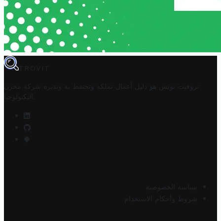
TROVIT
تروفيت تونس هو دليل أعمال تملكه وتحتفظ به وتديره
شركة مخزن
.
التكنولوجيا
سياسة الخصوصية
شروط وأحكام الاستخدام