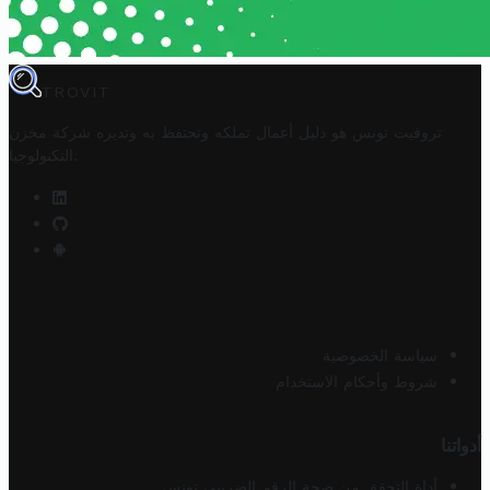
TROVIT
تروفيت تونس هو دليل أعمال تملكه وتحتفظ به وتديره
شركة مخزن
.
التكنولوجيا
سياسة الخصوصية
شروط وأحكام الاستخدام
أدواتنا
أداة التحقق من صحة الرقم الضريبي تونس