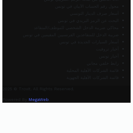
محول رقم الحساب الآيبان في تونس
أسعار صرف الدينار التونسي
البحث عن الرمز البريدي في تونس
محاكي ضريبة الدخل الشخصي للموظف/المتقاعد
ضريبة الدخل للمتقاعدين الفرنسيين المقيمين في تونس
أسعار السيارات الجديدة في تونس
أخبار تروفيت
أخبار تونس
رابط خلفي مجاني
قائمة الشركات الأهلية المحلية
قائمة الشركات الأهلية الجهوية
2025 © Trovit. All Rights Reserved.
Powered By
MegaWeb
.